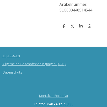
Artikelnummer:
SLG00
3448514544
T
T
T
T
E
E
E
E
I
I
I
I
L
L
L
L
E
E
E
E
N
N
N
N
Impressum
Allgemeine Geschäftsbedingungen
(
AGB
)
Datenschutz
Kontakt - Formular
Telefon: 040 - 632 733 93