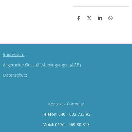
T
T
T
T
E
E
E
E
I
I
I
I
L
L
L
L
E
E
E
E
N
N
N
N
Impressum
Allgemeine Geschäftsbedingungen
(
AGB
)
Datenschutz
Kontakt - Formular
Telefon: 040 - 632 733 93
Mobil: 0176 -
569 80 813