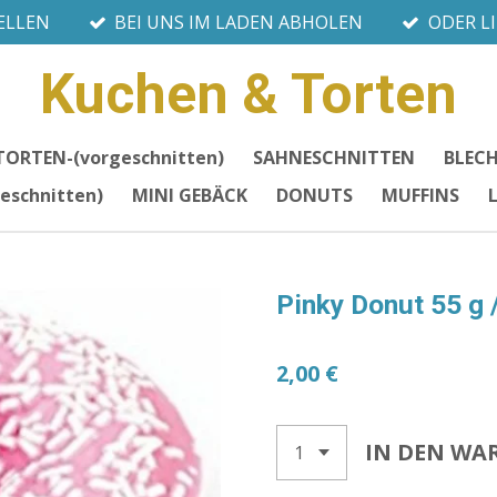
ELLEN
BEI UNS IM LADEN ABHOLEN
ODER L
Kuchen & Torten
TORTEN-(vorgeschnitten)
SAHNESCHNITTEN
BLEC
eschnitten)
MINI GEBÄCK
DONUTS
MUFFINS
Pinky Donut 55 g 
2,00 €
IN DEN WA