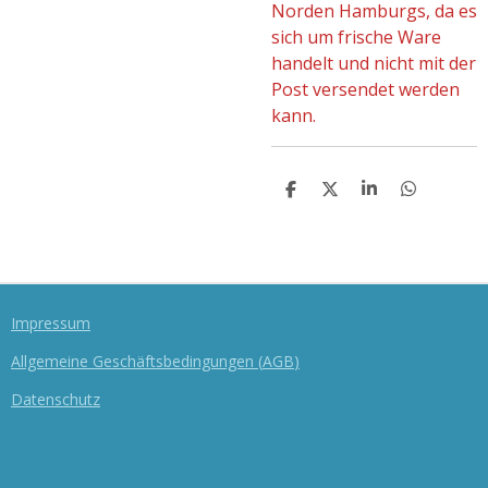
Norden Hamburgs, da es
sich um frische Ware
handelt und nicht mit der
Post versendet werden
kann.
T
T
T
T
E
E
E
E
I
I
I
I
L
L
L
L
E
E
E
E
N
N
N
N
Impressum
Allgemeine Geschäftsbedingungen
(
AGB
)
Datenschutz