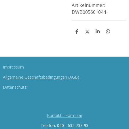
Artikelnummer:
DWB005601044
T
T
T
T
E
E
E
E
I
I
I
I
L
L
L
L
E
E
E
E
N
N
N
N
Impressum
Allgemeine Geschäftsbedingungen
(
AGB
)
Datenschutz
Kontakt - Formular
Telefon: 040 - 632 733 93