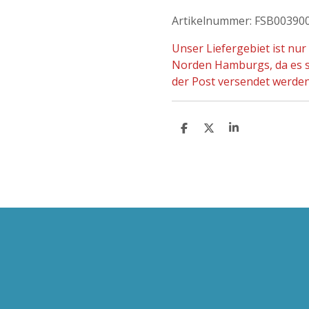
Artikelnummer: FSB00
390
Unser Liefergebiet ist nu
Norden Hamburgs, da es si
der Post versendet werde
T
T
T
E
E
E
I
I
I
L
L
L
E
E
E
N
N
N