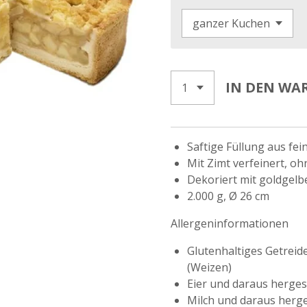
IN DEN WA
Saftige Füllung aus fe
Mit Zimt verfeinert, o
Dekoriert mit goldgelb
2.000 g, Ø 26 cm
Allergeninformationen
Glutenhaltiges Getreid
(Weizen)
Eier und daraus herges
Milch und daraus herge