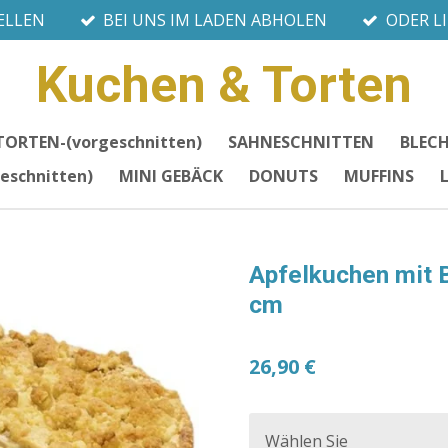
ELLEN
BEI UNS IM LADEN ABHOLEN
ODER L
Kuchen & Torten
TORTEN-(vorgeschnitten)
SAHNESCHNITTEN
BLEC
eschnitten)
MINI GEBÄCK
DONUTS
MUFFINS
Apfelkuchen mit B
cm
26,90 €
Wählen Sie