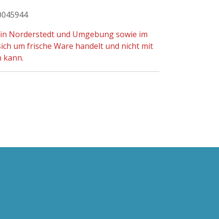
0045944
r in Norderstedt und Umgebung sowie im
ch um frische Ware handelt und nicht mit
n kann.