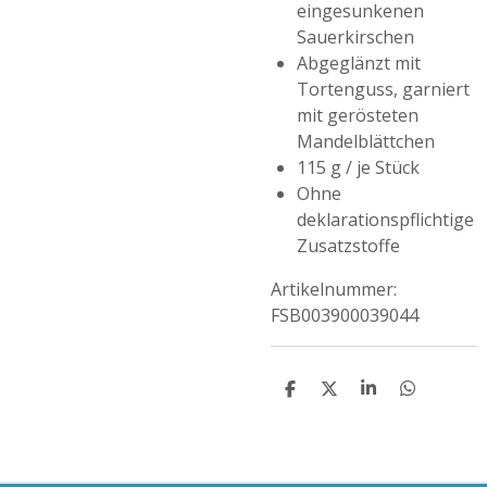
eingesunkenen
Sauerkirschen
Abgeglänzt mit
Tortenguss, garniert
mit gerösteten
Mandelblättchen
115 g / je Stück
Ohne
deklarationspflichtige
Zusatzstoffe
Artikelnummer:
FSB003900039044
T
T
T
T
E
E
E
E
I
I
I
I
L
L
L
L
E
E
E
E
N
N
N
N