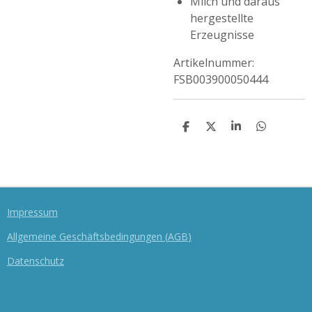
Milch und daraus
hergestellte
Erzeugnisse
Artikelnummer:
FSB003900050444
T
T
T
T
E
E
E
E
I
I
I
I
L
L
L
L
E
E
E
E
N
N
N
N
Impressum
Allgemeine Geschäftsbedingungen
(
AGB
)
Datenschutz