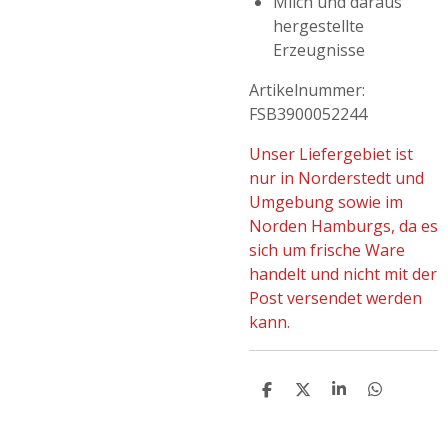
Milch und daraus
hergestellte
Erzeugnisse
Artikelnummer:
FSB3900052244
Unser Liefergebiet ist
nur in Norderstedt und
Umgebung sowie im
Norden Hamburgs, da es
sich um frische Ware
handelt und nicht mit der
Post versendet werden
kann.
T
T
T
T
E
E
E
E
I
I
I
I
L
L
L
L