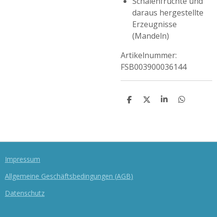
Schalenfrüchte und
daraus hergestellte
Erzeugnisse
(Mandeln)
Artikelnummer:
FSB00
3900036144
T
T
T
T
E
E
E
E
I
I
I
I
L
L
L
L
E
E
E
E
N
N
N
N
Impressum
Allgemeine Geschäftsbedingungen
(
AGB
)
Datenschutz