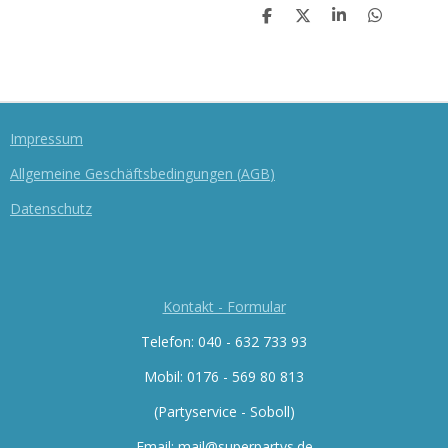
T
T
T
T
E
E
E
E
I
I
I
I
L
L
L
L
E
E
E
E
N
N
N
N
Impressum
Allgemeine Geschäftsbedingungen
(
AGB
)
Datenschutz
Kontakt - Formular
Telefon: 040 - 632 733 93
Mobil: 0176 -
569 80 813
(Partyservice - Soboll)
Email: mail@superpartys.de